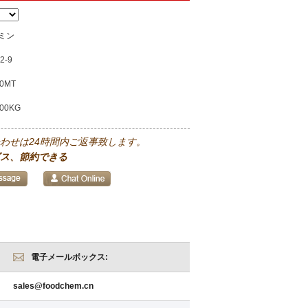
ミン
2-9
0MT
00KG
わせは24時間内ご返事致します。
ス、節約できる
電子メールボックス:
sales@foodchem.cn