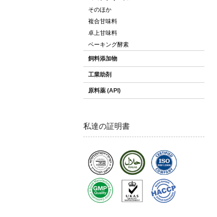
そのほか
複合甘味料
卓上甘味料
ベーキング酵素
飼料添加物
工業助剤
原料薬 (API)
私達の証明書