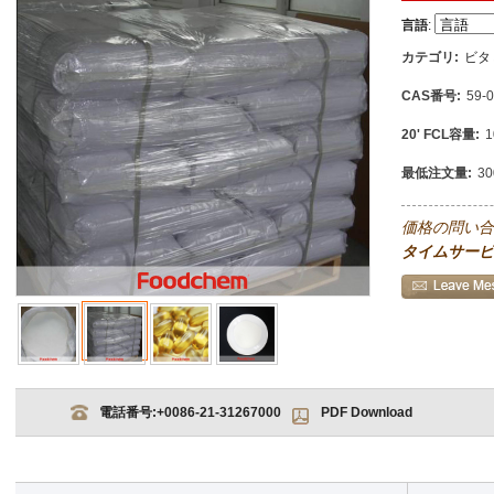
言語
:
カテゴリ:
ビタ
CAS番号:
59-0
20' FCL容量:
1
最低注文量:
30
価格の問い合
タイムサービ
電話番号:
+0086-21-31267000
PDF Download