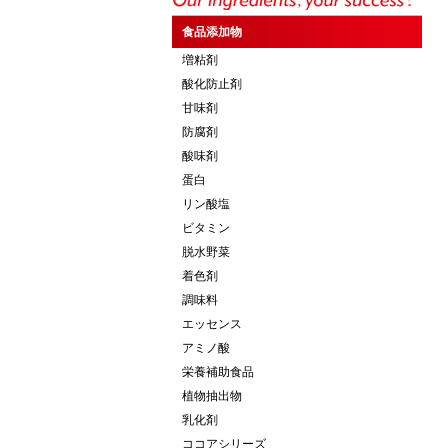
食品添加物
増粘剤
酸化防止剤
甘味剤
防腐剤
酸味剤
蛋白
リン酸塩
ビタミン
脱水野菜
着色剤
調味料
エッセンス
アミノ酸
栄養補助食品
植物抽出物
乳化剤
ココアシリーズ