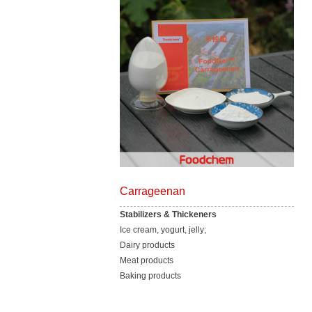
Carrageenan
Stabilizers & Thickeners
Ice cream, yogurt, jelly;
Dairy products
Meat products
Baking products