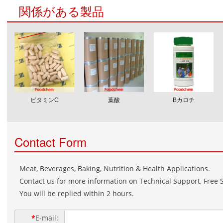
関係がある製品
ビタミンC
葉酸
Βカロチ