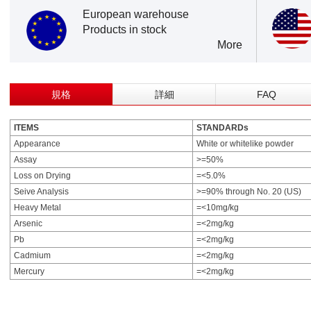
European warehouse
Products in stock
More
規格
詳細
FAQ
ITEMS
STANDARDs
Appearance
White or whitelike powder
Assay
>=50%
Loss on Drying
=<5.0%
Seive Analysis
>=90% through No. 20 (US)
Heavy Metal
=<10mg/kg
Arsenic
=<2mg/kg
Pb
=<2mg/kg
Cadmium
=<2mg/kg
Mercury
=<2mg/kg