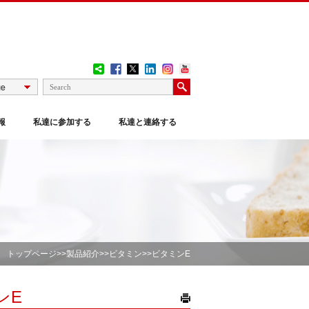
報
私達に参加する
私達と連絡する
トップページ
>>
製品紹介
>>
ビタミン
>>ビタミンE
ンE