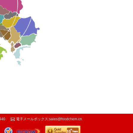
440
電子メールボックス:
sales@foodchem.cn