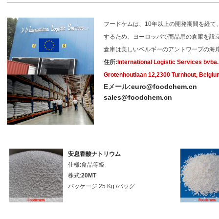
フードケムは、10年以上の開発期間を経て
するため、ヨーロッパで商品用の倉庫を設
倉庫は美しいベルギーのアントワープの海
住所:
International Logistic Services bvba.
Grotenhoutlaan 12,2300 Turnhout, Belgiu
Eメール:
euro@foodchem.cn
sales@foodchem.cn
安息香酸ナトリウム
仕様:食品等級
株式:
20MT
パッケージ:25 Kg /バッグ