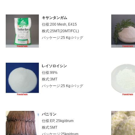
キサンタンガム
仕様:200 Mesh, E415
株式:25MT(20MT/FCL)
パッケージ:25 Kg /バッグ
L-イソロイシン
仕様:99%
株式:3MT
パッケージ:25 Kg /バッグ
バニリン
仕様:EP, 25kg/drum
株式:5MT
パッケージ:25kg/drum