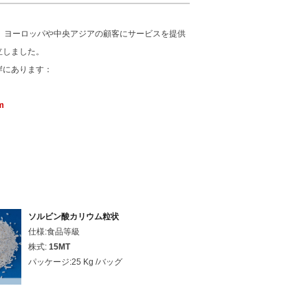
、ヨーロッパや中央アジアの顧客にサービスを提供
立しました。
岸にあります：
m
ソルビン酸カリウム粒状
仕様:食品等級
株式:
15MT
パッケージ:25 Kg /バッグ