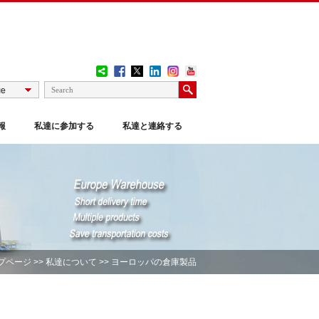
報
私達に参加する
私達と連絡する
プページ
>>
私達について
>> ヨーロッパの倉庫製品