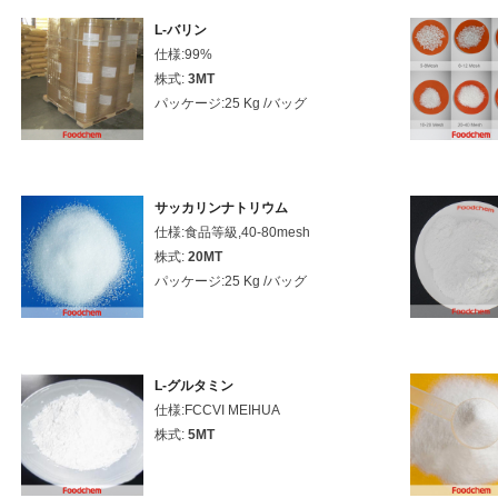
L-バリン
仕様:99%
株式:
3MT
パッケージ:25 Kg /バッグ
サッカリンナトリウム
仕様:食品等級,40-80mesh
株式:
20MT
パッケージ:25 Kg /バッグ
L-グルタミン
仕様:FCCVI MEIHUA
株式:
5MT