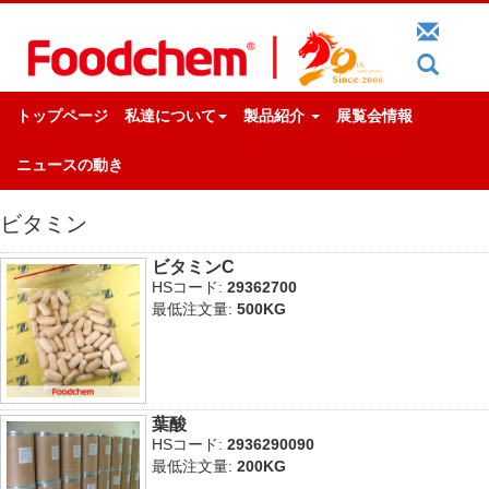
トップページ
私達について
製品紹介
展覧会情報
ニュースの動き
ビタミン
ビタミンC
HSコード:
29362700
最低注文量:
500KG
葉酸
HSコード:
2936290090
最低注文量:
200KG