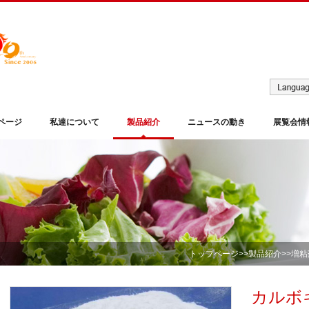
ページ
私達について
製品紹介
ニュースの動き
展覧会情
トップページ
>>
製品紹介
>>
増粘
カルボ