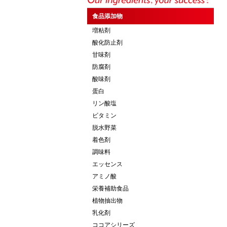
食品添加物
増粘剤
酸化防止剤
甘味剤
防腐剤
酸味剤
蛋白
リン酸塩
ビタミン
脱水野菜
着色剤
調味料
エッセンス
アミノ酸
栄養補助食品
植物抽出物
乳化剤
ココアシリーズ