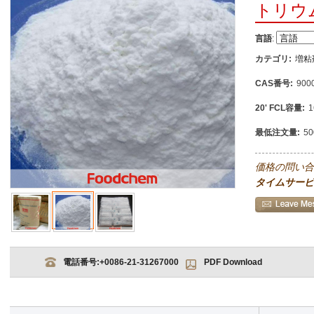
トリウム
言語
:
カテゴリ:
増粘
CAS番号:
900
20' FCL容量:
1
最低注文量:
5
価格の問い合
タイムサービ
電話番号:
+0086-21-31267000
PDF Download