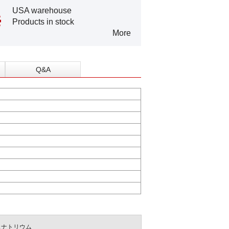
USA warehouse
Products in stock
More
Q&A
スナトリウム