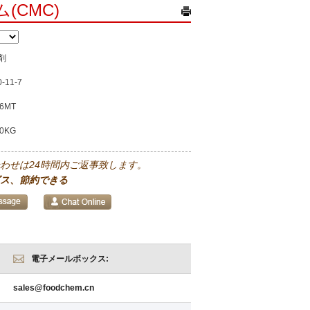
(CMC)
剤
0-11-7
6MT
00KG
わせは24時間内ご返事致します。
ス、節約できる
電子メールボックス:
sales@foodchem.cn