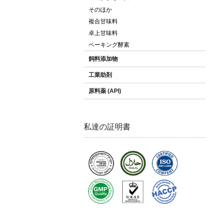
そのほか
複合甘味料
卓上甘味料
ベーキング酵素
飼料添加物
工業助剤
原料薬 (API)
私達の証明書