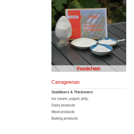
Carrageenan
Stabilizers & Thickeners
Ice cream, yogurt, jelly;
Dairy products
Meat products
Baking products