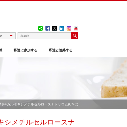
報
私達に参加する
私達と連絡する
剤
>>カルボキシメチルセルロースナトリウム(CMC)
キシメチルセルロースナ