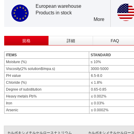
European warehouse
Products in stock
More
規格
詳細
FAQ
ITEMS
STANDARD
Moisture (%)
≤ 10%
Viscosity(2% solutionB/mpa.s)
3000-5000
PH value
6.5-8.0
Chloride (%)
≤ 1.8%
Degree of substitution
0.65-0.85
Heavy metals Pb%
≤ 0.002%
Iron
≤ 0.03%
Arsenic
≤ 0.0002%
カルボキシメチルセルロースナトリウム
カルボキシメチルセルロー