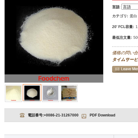
言語
:
カテゴリ:
蛋白
20' FCL容量:
1
最低注文量:
5
価格の問い合
タイムサービ
電話番号:
+0086-21-31267000
PDF Download