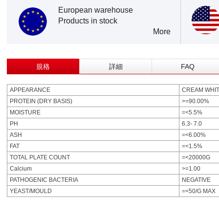
European warehouse
Products in stock
More
規格
詳細
FAQ
APPEARANCE
CREAM WHI
PROTEIN (DRY BASIS)
>=90.00%
MOISTURE
=<5.5%
PH
6.3- 7.0
ASH
=<6.00%
FAT
=<1.5%
TOTAL PLATE COUNT
=<20000G
Calcium
>=1.00
PATHOGENIC BACTERIA
NEGATIVE
YEAST/MOULD
=<50/G MAX