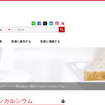
報
私達に参加する
私達と連絡する
ップページ
>>
製品紹介
>>
蛋白
>>カゼインカルシウム
ンカルシウム