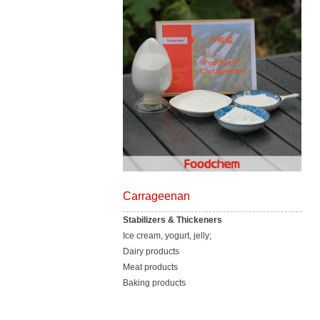
Carrageenan
Stabilizers & Thickeners
Ice cream, yogurt, jelly;
Dairy products
Meat products
Baking products