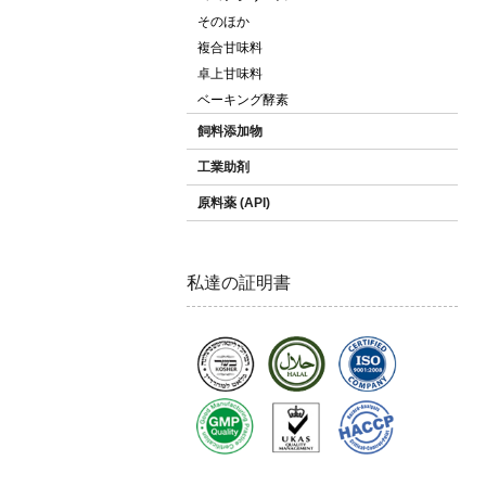
そのほか
複合甘味料
卓上甘味料
ベーキング酵素
飼料添加物
工業助剤
原料薬 (API)
私達の証明書