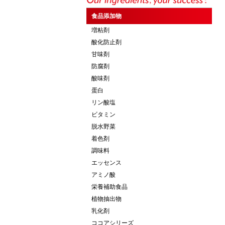
食品添加物
増粘剤
酸化防止剤
甘味剤
防腐剤
酸味剤
蛋白
リン酸塩
ビタミン
脱水野菜
着色剤
調味料
エッセンス
アミノ酸
栄養補助食品
植物抽出物
乳化剤
ココアシリーズ