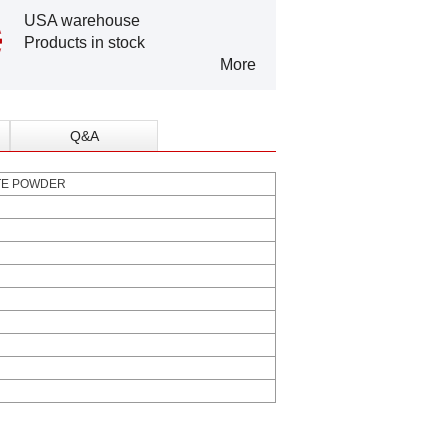
USA warehouse
Products in stock
More
Q&A
TE POWDER