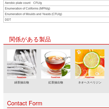
Aerobic plate count CFU/g
Enumeration of Coliforms (MPN/g)
Enumeration of Moulds and Yeasts (CFU/g)
DDT
関係がある製品
緑茶抽出物
紅茶抽出物
ネオヘスペリジン