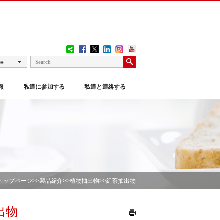
報
私達に参加する
私達と連絡する
トップページ
>>
製品紹介
>>
植物抽出物
>>紅茶抽出物
出物