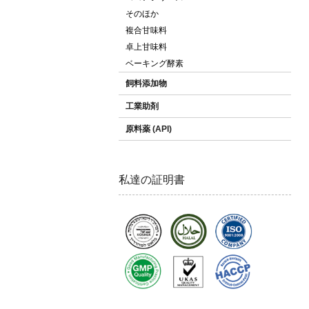
そのほか
複合甘味料
卓上甘味料
ベーキング酵素
飼料添加物
工業助剤
原料薬 (API)
私達の証明書