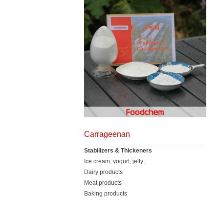
Carrageenan
Stabilizers & Thickeners
Ice cream, yogurt, jelly;
Dairy products
Meat products
Baking products