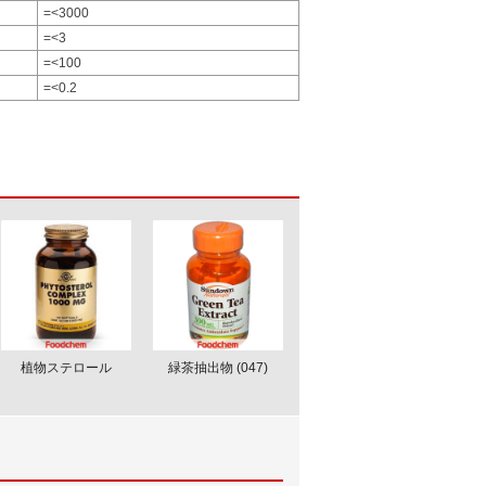
=<3000
=<3
=<100
=<0.2
植物ステロール
緑茶抽出物 (047)