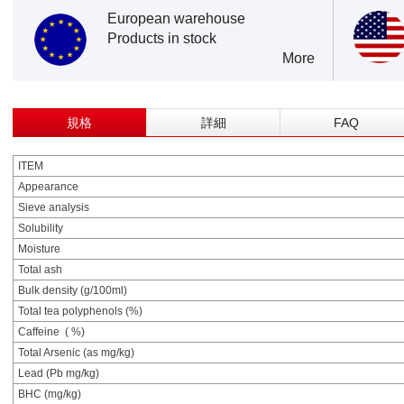
European warehouse
Products in stock
More
規格
詳細
FAQ
ITEM
Appearance
Sieve analysis
Solubility
Moisture
Total ash
Bulk density (g/100ml)
Total tea polyphenols (%)
Caffeine ( %)
Total Arsenic (as mg/kg)
Lead (Pb mg/kg)
BHC (mg/kg)