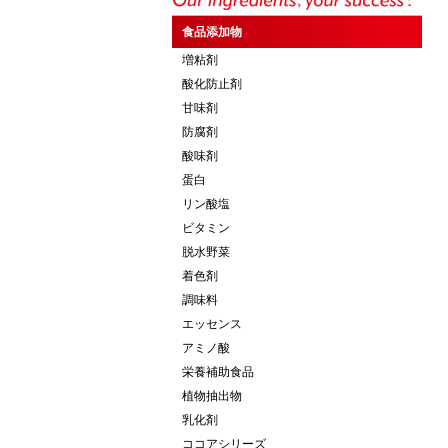
食品添加物
増粘剤
酸化防止剤
甘味剤
防腐剤
酸味剤
蛋白
リン酸塩
ビタミン
脱水野菜
着色剤
調味料
エッセンス
アミノ酸
栄養補助食品
植物抽出物
乳化剤
ココアシリーズ