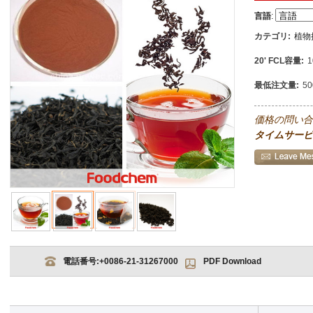
言語
:
カテゴリ:
植物
20' FCL容量:
1
最低注文量:
5
価格の問い合
タイムサービ
電話番号:
+0086-21-31267000
PDF Download