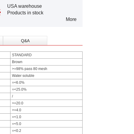
USA warehouse
Products in stock
More
Q&A
STANDARD
Brown
>=98% pass 80 mesh
Water soluble
=<6.0%
=<25.0%
/
>=20.0
>=4.0
=<1.0
=<5.0
=<0.2