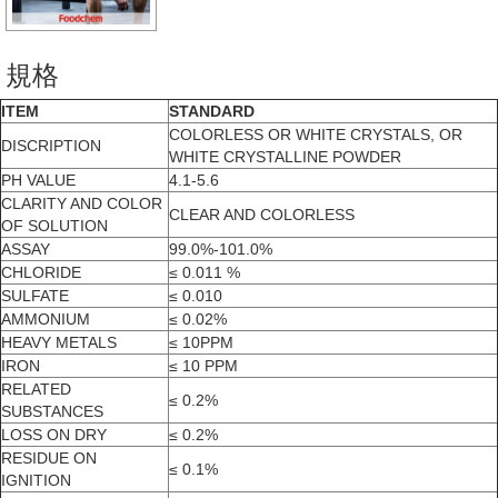
規格
ITEM
STANDARD
COLORLESS OR WHITE CRYSTALS, OR
DISCRIPTION
WHITE CRYSTALLINE POWDER
PH VALUE
4.1-5.6
CLARITY AND COLOR
CLEAR AND COLORLESS
OF SOLUTION
ASSAY
99.0%-101.0%
CHLORIDE
≤ 0.011 %
SULFATE
≤ 0.010
AMMONIUM
≤ 0.02%
HEAVY METALS
≤ 10PPM
IRON
≤ 10 PPM
RELATED
≤ 0.2%
SUBSTANCES
LOSS ON DRY
≤ 0.2%
RESIDUE ON
≤ 0.1%
IGNITION