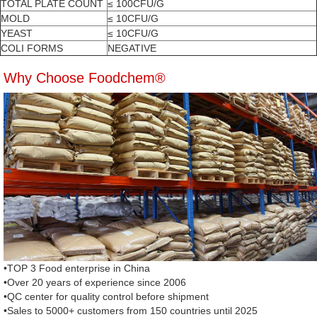
TOTAL PLATE COUNT
≤ 100CFU/G
MOLD
≤ 10CFU/G
YEAST
≤ 10CFU/G
COLI FORMS
NEGATIVE
Why Choose Foodchem®
•TOP 3 Food enterprise in China
•Over 20 years of experience since 2006
•QC center for quality control before shipment
•Sales to 5000+ customers from 150 countries until 2025