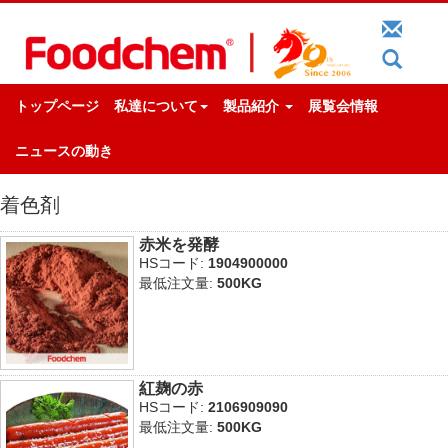
トップページ
私達について
製品紹介
展覧会情報
ニュースの動き
着色剤
赤米を発酵
HSコード:
1904900000
最低注文量:
500KG
紅麹の赤
HSコード:
2106909090
最低注文量:
500KG