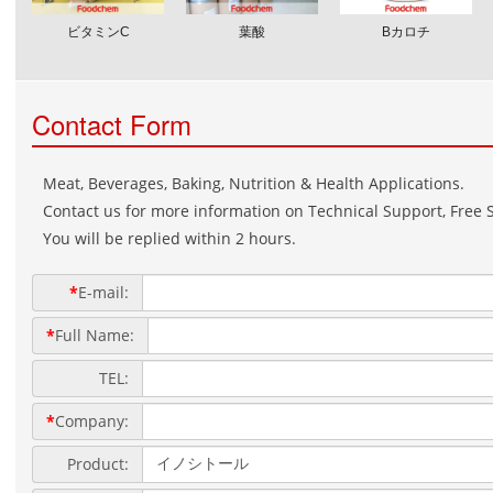
ビタミンC
葉酸
Βカロチ