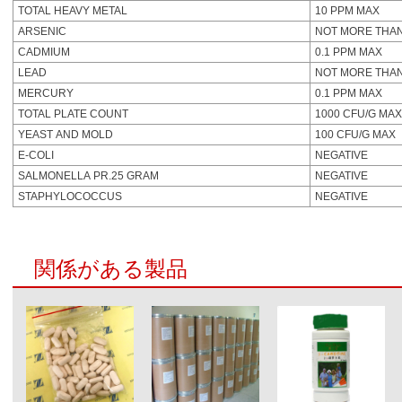
TOTAL HEAVY METAL
10 PPM MAX
ARSENIC
NOT MORE THAN
CADMIUM
0.1 PPM MAX
LEAD
NOT MORE THAN
MERCURY
0.1 PPM MAX
TOTAL PLATE COUNT
1000 CFU/G MAX
YEAST AND MOLD
100 CFU/G MAX
E-COLI
NEGATIVE
SALMONELLA PR.25 GRAM
NEGATIVE
STAPHYLOCOCCUS
NEGATIVE
関係がある製品