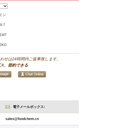
ミン
9-7
1MT
00KG
わせは24時間内ご返事致します。
ス、節約できる
電子メールボックス:
sales@foodchem.cn