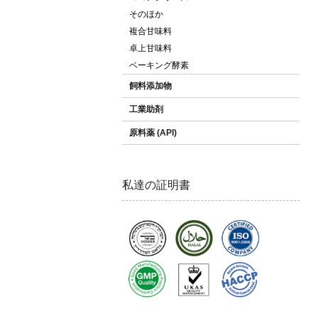
そのほか
複合甘味料
卓上甘味料
ベーキング酵素
飼料添加物
工業助剤
原料薬 (API)
私達の証明書