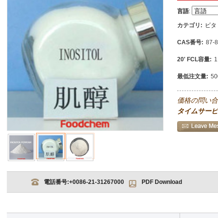
言語
:
カテゴリ:
ビタ
CAS番号:
87-8
20' FCL容量:
1
最低注文量:
5
価格の問い合
タイムサービ
電話番号:
+0086-21-31267000
PDF Download