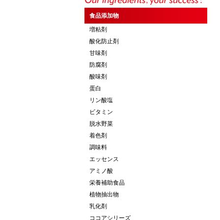
食品添加物
増粘剤
酸化防止剤
甘味剤
防腐剤
酸味剤
蛋白
リン酸塩
ビタミン
脱水野菜
着色剤
調味料
エッセンス
アミノ酸
栄養補助食品
植物抽出物
乳化剤
ココアシリーズ