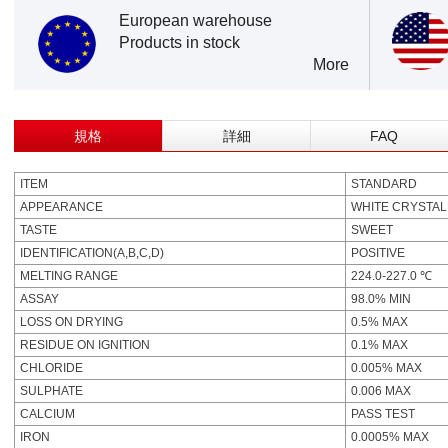
European warehouse
Products in stock
More
規格
詳細
FAQ
ITEM
STANDARD
APPEARANCE
WHITE CRYSTA
TASTE
SWEET
IDENTIFICATION(A,B,C,D)
POSITIVE
MELTING RANGE
224.0-227.0 ℃
ASSAY
98.0% MIN
LOSS ON DRYING
0.5% MAX
RESIDUE ON IGNITION
0.1% MAX
CHLORIDE
0.005% MAX
SULPHATE
0.006 MAX
CALCIUM
PASS TEST
IRON
0.0005% MAX