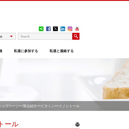
報
私達に参加する
私達と連絡する
トップページ
>>
製品紹介
>>
ビタミン
>>イノシトール
トール