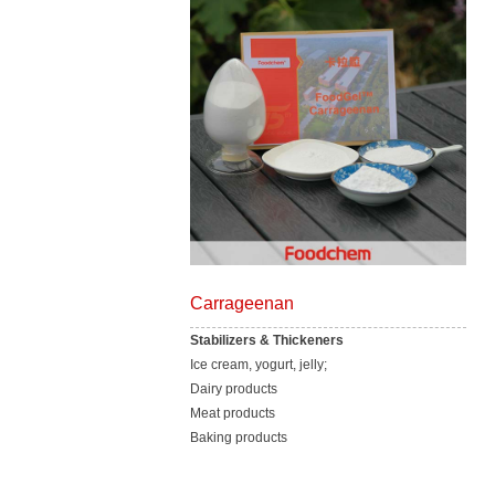
Carrageenan
Stabilizers & Thickeners
Ice cream, yogurt, jelly;
Dairy products
Meat products
Baking products