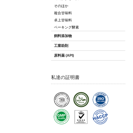
そのほか
複合甘味料
卓上甘味料
ベーキング酵素
飼料添加物
工業助剤
原料薬 (API)
私達の証明書