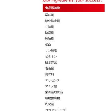
食品添加物
増粘剤
酸化防止剤
甘味剤
防腐剤
酸味剤
蛋白
リン酸塩
ビタミン
脱水野菜
着色剤
調味料
エッセンス
アミノ酸
栄養補助食品
植物抽出物
乳化剤
ココアシリーズ