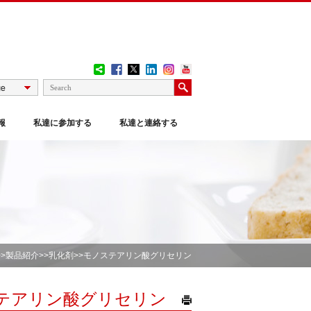
報
私達に参加する
私達と連絡する
>>
製品紹介
>>
乳化剤
>>モノステアリン酸グリセリン
テアリン酸グリセリン