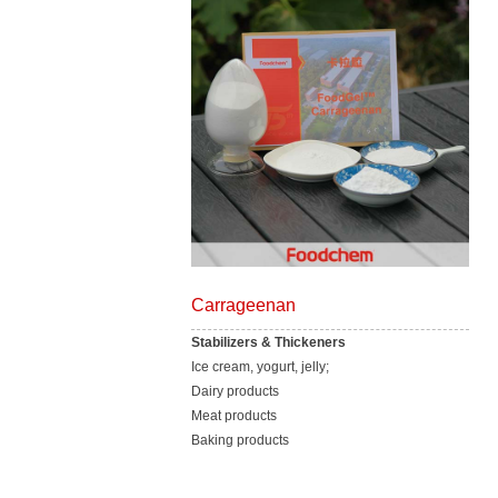
Carrageenan
Stabilizers & Thickeners
Ice cream, yogurt, jelly;
Dairy products
Meat products
Baking products