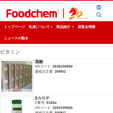
トップページ
私達について
製品紹介
展覧会情報
ニュースの動き
ビタミン
葉酸
HSコード:
2936290090
最低注文量:
200KG
βカロチ
E番号:
E160e
HSコード:
3204199000
最低注文量:
500KG