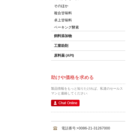
そのほか
複合甘味料
卓上甘味料
ベーキング酵素
飼料添加物
工業助剤
原料薬 (API)
助けや価格を求める
製品情報をもっと知りたければ、私達のセールス
マンと連絡してください:
電話番号:
+0086-21-31267000