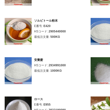
ソルビトール粉末
E番号:
E420
HSコード:
2905440000
最低注文量:
500KG
安賽蜜
HSコード:
2934991000
最低注文量:
1000KG
ロース
E番号:
E955