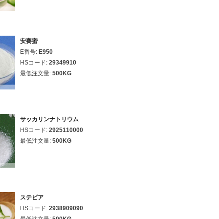
安賽蜜
E番号:
E950
HSコード:
29349910
最低注文量:
500KG
サッカリンナトリウム
HSコード:
2925110000
最低注文量:
500KG
ステビア
HSコード:
2938909090