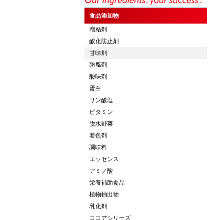
食品添加物
増粘剤
酸化防止剤
甘味剤
防腐剤
酸味剤
蛋白
リン酸塩
ビタミン
脱水野菜
着色剤
調味料
エッセンス
アミノ酸
栄養補助食品
植物抽出物
乳化剤
ココアシリーズ