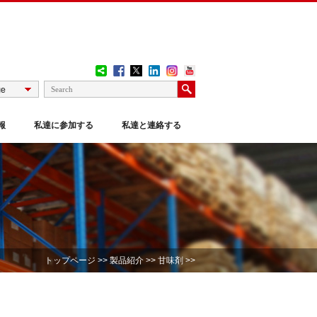
報
私達に参加する
私達と連絡する
トップページ
>>
製品紹介
>>
甘味剤
>>